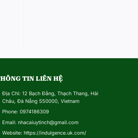
HÔNG TIN LIÊN HỆ
Địa Chỉ: 12 Bạch Đằng, Thạch Thang, Hải
Châu, Đà Nẵng 550000, Vietnam
Phone: 0974186309
Email:
nhacaiuytinch@gmail.com
Website: https://indulgence.uk.com/