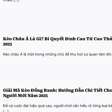
Kèo Châu Á Là Gì? Bí Quyết Đỉnh Cao Từ Cao Th
2025
Kèo châu Á là một trong những chủ đề thu hút sự quan tâm lớn [
Giải Mã Kèo Đồng Banh: Hướng Dẫn Chi Tiết Ch
Người Mới Năm 2025
Để cá cược đạt hiệu quả cao, người chơi cần hiểu rõ từng loại k
[...]