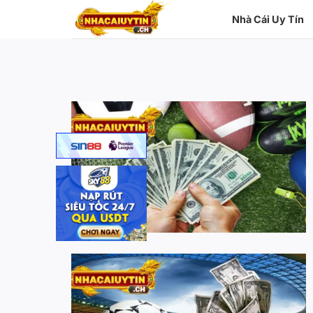
Bỏ
Nhà Cái Uy Tín
qua
nội
dung